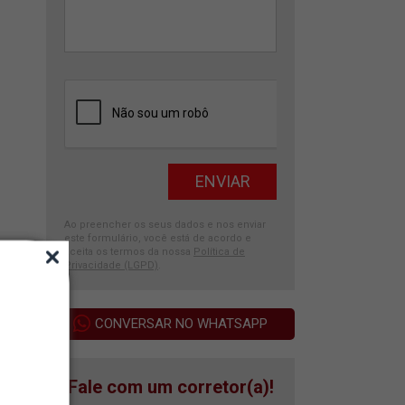
Ao preencher os seus dados e nos enviar
este formulário, você está de acordo e
aceita os termos da nossa
Política de
Privacidade (LGPD)
.
CONVERSAR NO WHATSAPP
Fale com um corretor(a)!