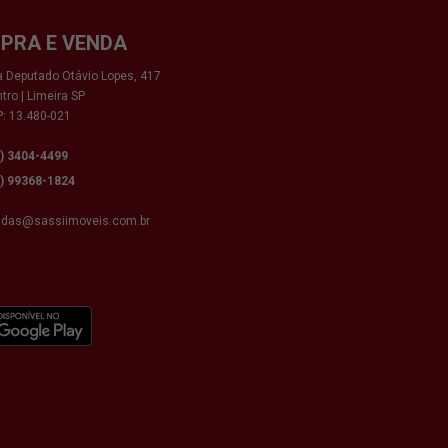
PRA E VENDA
 Deputado Otávio Lopes, 417
tro | Limeira SP
: 13.480-021
9) 3404-4499
9) 99368-1824
ndas@sassiimoveis.com.br