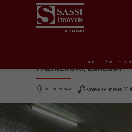
SALÃO À VENDA EM JD
Home
Sassi Imóvei
PALMEIRAS, LIMEIRA
11
JD. PALMEIRAS
Chave do Imóvel: