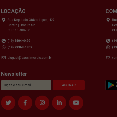
LOCAÇÃO
COM
Rua Deputado Otávio Lopes, 427
Rua
Centro | Limeira SP
Cen
CEP: 13.480-021
CEP
(19) 3404-4499
(1
(19) 99368-1809
(1
aluguel@sassiimoveis.com.br
ve
Newsletter