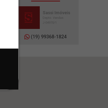
Sassi Imóveis
Depto. Vendas
J-04970/1
(19) 99368-1824