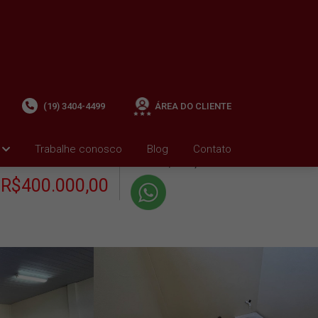
(19) 3404-4499
ÁREA DO CLIENTE
+ Condomínio R$0,00
i
Trabalhe conosco
Blog
Contato
VENDA
+ IPTU R$1.616,03
R$400.000,00