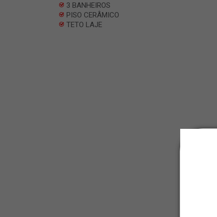
3 BANHEIROS
PISO CERÂMICO
TETO LAJE