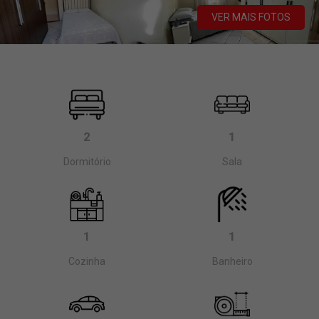
VER MAIS FOTOS
2
1
Dormitório
Sala
1
1
Cozinha
Banheiro