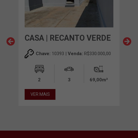
CASA | RECANTO VERDE
CAS
KU
00,00
Chave:
10393 |
Venda:
R$330.000,00
00m²
2
3
69,00m²
VER MAIS
VE