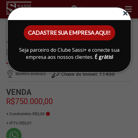
ÁREA DO CLIENTE
CADASTRE SUA EMPRESA AQUI!
ÁREA À VENDA EM BAIRRO
Seja parceiro do Clube Sassi+ e conecte sua
BORGES, LIMEIRA
empresa aos nossos clientes.
É grátis!
11450
BAIRRO BORGES
Chave do Imóvel:
VENDA
R$750.000,00
+ Condomínio R$0,00
i
+ IPTU R$0,01