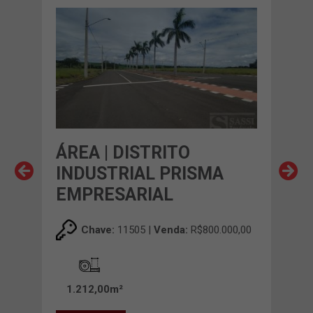
ÁREA | DISTRITO
ÁRE
INDUSTRIAL PRISMA
PI
EMPRESARIAL
00,00
Chave:
11505 |
Venda:
R$800.000,00
VE
1.212,00m²