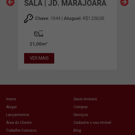
RA
SALA | JD. MARAJOARA
SA
,00
Chave:
1044 |
Aluguel:
R$1.250,00
21,00m²
21
VER MAIS
VE
Home
Sassi Imóveis
Alugar
Comprar
Lançamentos
Serviços
Área do Cliente
Cadastre o seu Imóvel
Trabalhe Conosco
Blog