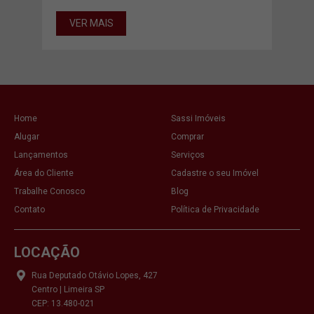
VER MAIS
VE
Home
Sassi Imóveis
Alugar
Comprar
Lançamentos
Serviços
Área do Cliente
Cadastre o seu Imóvel
Trabalhe Conosco
Blog
Contato
Política de Privacidade
LOCAÇÃO
Rua Deputado Otávio Lopes, 427
Centro | Limeira SP
CEP: 13.480-021