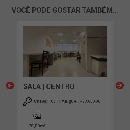
VOCÊ PODE GOSTAR TAMBÉM...
SALA | CENTRO
SA
Chave:
1631 |
Aluguel:
R$3.600,00
70,00m²
16