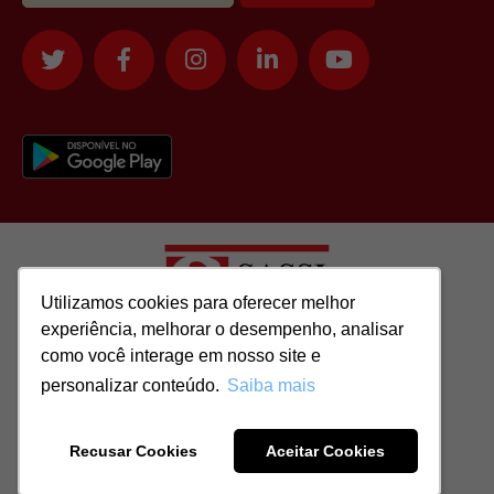
Utilizamos cookies para oferecer melhor
Utilizamos cookies para oferecer melhor
experiência, melhorar o desempenho, analisar
experiência, melhorar o desempenho, analisar
como você interage em nosso site e
como você interage em nosso site e
Todos os direitos reservados para: SASSI IMÓVEIS LTDA | CNPJ:
personalizar conteúdo.
personalizar conteúdo.
Saiba mais
Saiba mais
51.417.293/0001-48 | CRECI: J-04970/1
Recusar Cookies
Recusar Cookies
Aceitar Cookies
Aceitar Cookies