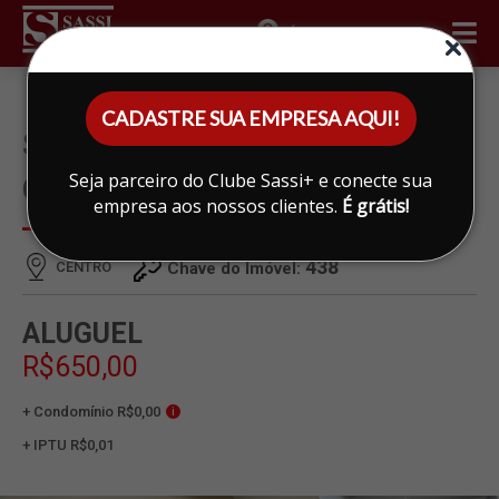
ÁREA DO CLIENTE
CADASTRE SUA EMPRESA AQUI!
SALA PARA ALUGAR EM
Seja parceiro do Clube Sassi+ e conecte sua
CENTRO, LIMEIRA
empresa aos nossos clientes.
É grátis!
438
CENTRO
Chave do Imóvel:
ALUGUEL
R$650,00
+ Condomínio R$0,00
i
+ IPTU R$0,01