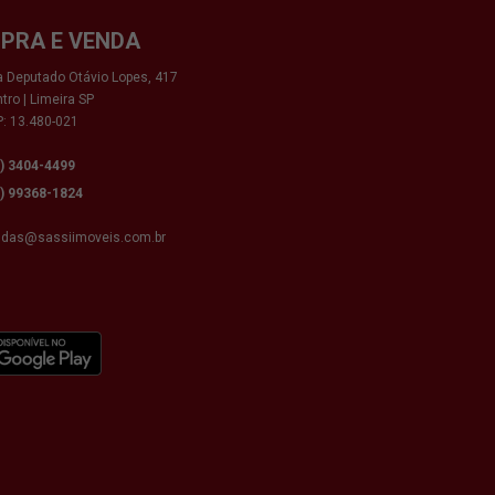
PRA E VENDA
 Deputado Otávio Lopes, 417
tro | Limeira SP
: 13.480-021
9) 3404-4499
9) 99368-1824
ndas@sassiimoveis.com.br