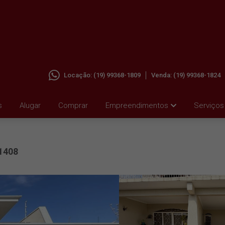
Locação:
(19) 99368-1809
Venda:
(19) 99368-1824
 VILA
s
Alugar
Comprar
Empreendimentos
Serviços
1408