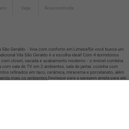
eiro
Vaga
Área construída
a São Geraldo - Viva com conforto em Limeira!Se você busca um
adicional Vila São Geraldo é a escolha ideal! Com 4 dormitórios
te com closet, sacada e acabamento moderno - o imóvel combina
ta com sala de TV em 2 ambientes, sala de jantar, cozinha com
tos refinados em taco, cerâmica, miracema e porcelanato, além
ainda mais os ambientes.Destaque para a garagem ampla para até
egurança com câmeras e portão eletrônico - garantindo
e descubra o imóvel que une espaço, segurança e excelente