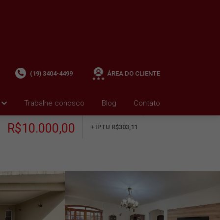
(19) 3404-4499
ÁREA DO CLIENTE
Trabalhe conosco
Blog
Contato
ALUGUEL
+ Condomínio R$0,00
i
R$10.000,00
+ IPTU R$303,11