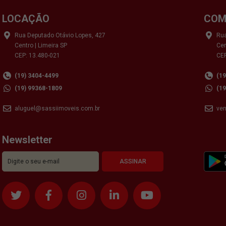
LOCAÇÃO
COM
Rua Deputado Otávio Lopes, 427
Rua
Centro | Limeira SP
Cen
CEP: 13.480-021
CEP
(19) 3404-4499
(1
(19) 99368-1809
(1
aluguel@sassiimoveis.com.br
ve
Newsletter