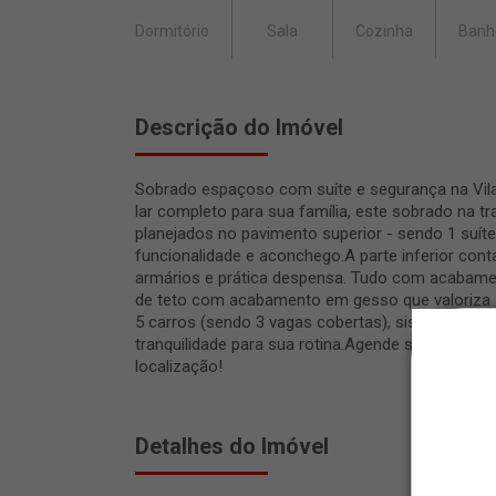
Dormitório
Sala
Cozinha
Banh
Descrição do Imóvel
Sobrado espaçoso com suíte e segurança na Vil
lar completo para sua família, este sobrado na tr
planejados no pavimento superior - sendo 1 suí
funcionalidade e aconchego.A parte inferior con
armários e prática despensa. Tudo com acabamen
de teto com acabamento em gesso que valoriza 
5 carros (sendo 3 vagas cobertas), sistema de s
tranquilidade para sua rotina.Agende sua visita 
localização!
Detalhes do Imóvel