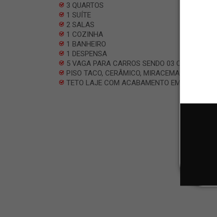
3 QUARTOS
1 SUÍTE
2 SALAS
1 COZINHA
1 BANHEIRO
1 DESPENSA
5 VAGA PARA CARROS SENDO 03 COBERTAS
PISO TACO, CERÂMICO, MIRACEMA E PORCE
TETO LAJE COM ACABAMENTO EM GESSO