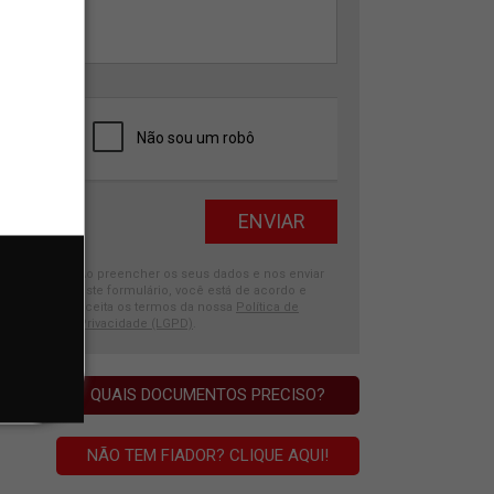
Ao preencher os seus dados e nos enviar
este formulário, você está de acordo e
aceita os termos da nossa
Política de
Privacidade (LGPD)
.
QUAIS DOCUMENTOS PRECISO?
NÃO TEM FIADOR? CLIQUE AQUI!