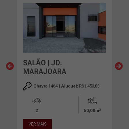
SALÃO | JD.
SAL
MARAJOARA
MA
,00
Chave:
1464 |
Aluguel:
R$1.450,00
2
50,00m²
11
VER MAIS
VE