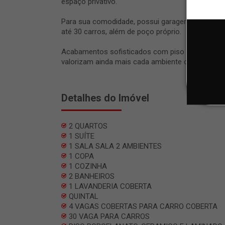
espaço privativo.
Para sua comodidade, possui garagem coberta p
até 30 carros, além de poço próprio.
Acabamentos sofisticados com piso em porcelana
valorizam ainda mais cada ambiente desta chácar
Detalhes do Imóvel
2 QUARTOS
1 SUÍTE
1 SALA SALA 2 AMBIENTES
1 COPA
1 COZINHA
2 BANHEIROS
1 LAVANDERIA COBERTA
QUINTAL
4 VAGAS COBERTAS PARA CARRO COBERTA
30 VAGA PARA CARROS