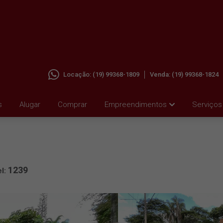
Locação:
(19) 99368-1809
Venda:
(19) 99368-1824
 PARA
s
Alugar
Comprar
Empreendimentos
Serviços
1239
el: