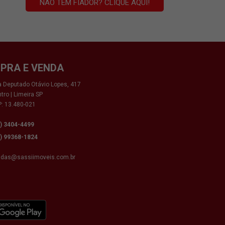
NÃO TEM FIADOR? CLIQUE AQUI!
PRA E VENDA
 Deputado Otávio Lopes, 417
tro | Limeira SP
: 13.480-021
9) 3404-4499
9) 99368-1824
ndas@sassiimoveis.com.br