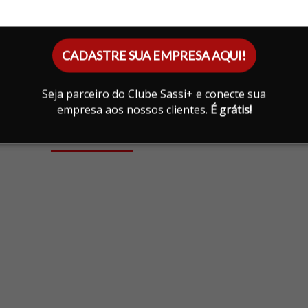
ara 04 veículos e estacionamento descoberto para
CADASTRE SUA EMPRESA AQUI!
to, cerâmico e laminado, teto em laje e gesso, que
a única.
Seja parceiro do Clube Sassi+ e conecte sua
empresa aos nossos clientes.
É grátis!
Infraestrutura