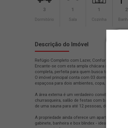
3
1
1
2
Dormitório
Sala
Cozinha
Banh
Descrição do Imóvel
Refúgio Completo com Lazer, Conforto e Naturez
Encante-se com esta ampla chácara residencial 
completa, perfeita para quem busca tranquilidad
O imóvel principal conta com 03 dormitórios com 
espaçosa para dois ambientes, copa, cozinha func
A área externa é um verdadeiro convite ao laze
churrasqueira, salão de festas com banheiro, pis
de uma sauna para até 12 pessoas, ducha circul
A propriedade ainda oferece um apartamento in
gabinete, banheira e box blindex - ideal para re