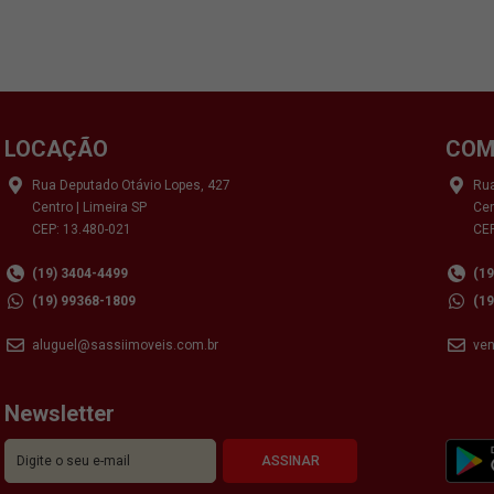
LOCAÇÃO
COM
Rua Deputado Otávio Lopes, 427
Rua
Centro | Limeira SP
Cen
CEP: 13.480-021
CEP
(19) 3404-4499
(1
(19) 99368-1809
(1
aluguel@sassiimoveis.com.br
ve
Newsletter