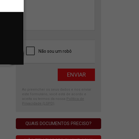
Ao preencher os seus dados e nos enviar
este formulário, você está de acordo e
aceita os termos da nossa
Política de
Privacidade (LGPD)
.
QUAIS DOCUMENTOS PRECISO?