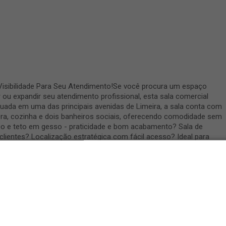
e Visibilidade Para Seu Atendimento!Se você procura um espaço
r ou expandir seu atendimento profissional, esta sala comercial
uada em uma das principais avenidas de Limeira, a sala conta com
era, cozinha e dois banheiros sociais, oferecendo comodidade sem
o e teto em gesso - praticidade e bom acabamento? Sala de
lientes? Localização estratégica com fácil acesso? Ideal para
u atendimentos individuaisAgende uma visita e descubra o espaço
egócio!