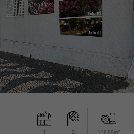
1
2
119,00m²