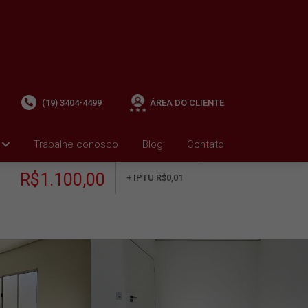
(19) 3404-4499
ÁREA DO CLIENTE
Trabalhe conosco
Blog
Contato
ALUGUEL
+ Condomínio R$0,00
i
R$1.100,00
+ IPTU R$0,01