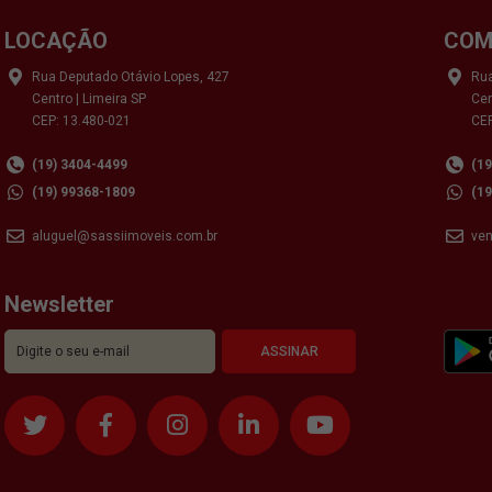
LOCAÇÃO
COM
Rua Deputado Otávio Lopes, 427
Rua
Centro | Limeira SP
Cen
CEP: 13.480-021
CEP
(19) 3404-4499
(1
(19) 99368-1809
(1
aluguel@sassiimoveis.com.br
ve
Newsletter