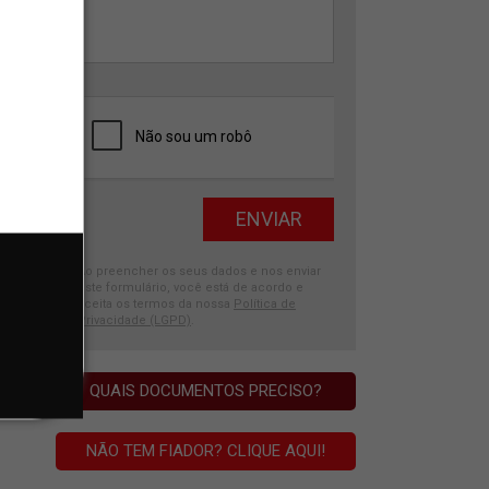
Ao preencher os seus dados e nos enviar
este formulário, você está de acordo e
aceita os termos da nossa
Política de
Privacidade (LGPD)
.
QUAIS DOCUMENTOS PRECISO?
NÃO TEM FIADOR? CLIQUE AQUI!