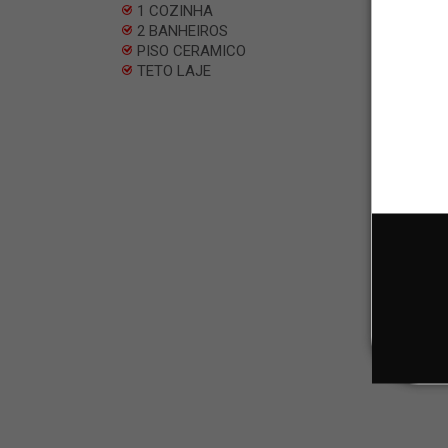
1 COZINHA
2 BANHEIROS
PISO CERAMICO
TETO LAJE