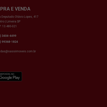
PRA E VENDA
 Deputado Otávio Lopes, 417
tro | Limeira SP
: 13.480-021
9) 3404-4499
9) 99368-1824
ndas@sassiimoveis.com.br