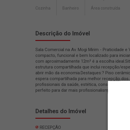
Cozinha
Banheiro
Área construída
Descrição do Imóvel
Sala Comercial na Av. Mogi Mirim - Praticidade 
compacto, funcional e bem localizado para inicia
com aproximadamente 12m² é a escolha ideal.Sit
estrutura compartilhada que inclui recepção/esp
abrir mão da economia.Destaques:? Piso cerâmic
espera compartilhada para melhor recepção dos c
profissionais da saúde, estética, consultorias o
perfeito para dar mais profissionalismo ao seu n
Detalhes do Imóvel
RECEPÇÃO