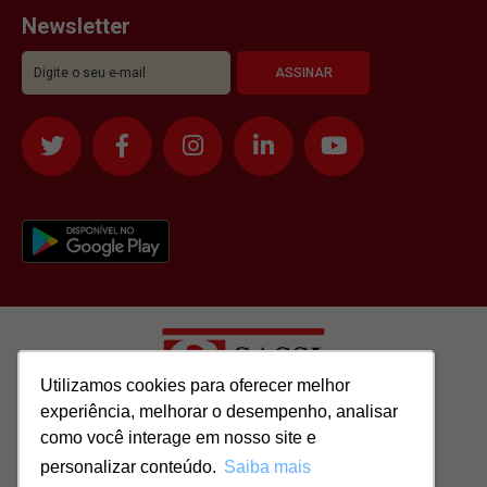
Newsletter
Utilizamos cookies para oferecer melhor
Utilizamos cookies para oferecer melhor
experiência, melhorar o desempenho, analisar
experiência, melhorar o desempenho, analisar
como você interage em nosso site e
como você interage em nosso site e
Todos os direitos reservados para: SASSI IMÓVEIS LTDA | CNPJ:
personalizar conteúdo.
personalizar conteúdo.
Saiba mais
Saiba mais
51.417.293/0001-48 | CRECI: J-04970/1