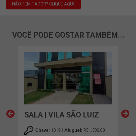
NÃO TEM FIADOR? CLIQUE AQUI!
VOCÊ PODE GOSTAR TAMBÉM...
SALA | VILA SÃO LUIZ
SAL
,00
Chave:
1019 |
Aluguel:
R$1.500,00