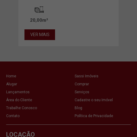
20,00m²
18
VER MAIS
VE
Home
Sassi Imóveis
Alugar
Comprar
Lançamentos
Serviços
Área do Cliente
Cadastre o seu Imóvel
Trabalhe Conosco
Blog
Contato
Política de Privacidade
LOCAÇÃO