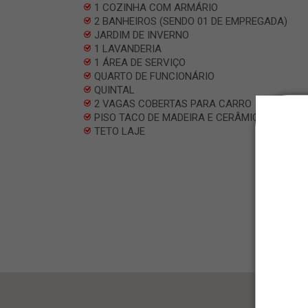
1 COZINHA COM ARMÁRIO
2 BANHEIROS (SENDO 01 DE EMPREGADA)
JARDIM DE INVERNO
1 LAVANDERIA
1 ÁREA DE SERVIÇO
QUARTO DE FUNCIONÁRIO
QUINTAL
2 VAGAS COBERTAS PARA CARRO
PISO TACO DE MADEIRA E CERÂMICO
TETO LAJE