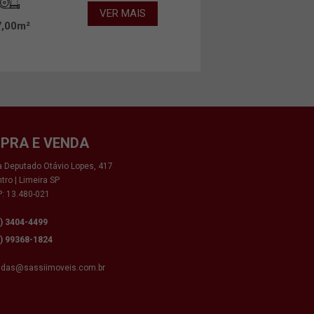
VER MAIS
7,00m²
PRA E VENDA
 Deputado Otávio Lopes, 417
tro | Limeira SP
: 13.480-021
9) 3404-4499
9) 99368-1824
ndas@sassiimoveis.com.br