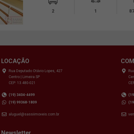
2
1
8
LOCAÇÃO
COM
Rua Deputado Otávio Lopes, 427
Rua
Centro | Limeira SP
Cen
CEP: 13.480-021
CEP
(19) 3404-4499
(1
(19) 99368-1809
(1
aluguel@sassiimoveis.com.br
ve
Newsletter