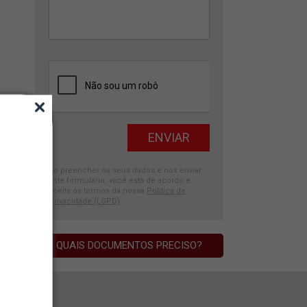
Ao preencher os seus dados e nos enviar
este formulário, você está de acordo e
aceita os termos da nossa
Política de
Privacidade (LGPD)
.
QUAIS DOCUMENTOS PRECISO?