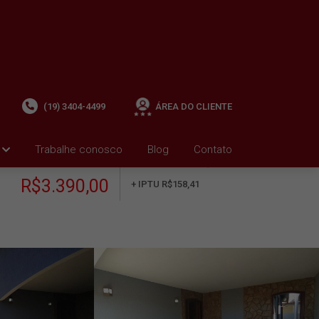
(19) 3404-4499
ÁREA DO CLIENTE
Trabalhe conosco
Blog
Contato
ALUGUEL
+ Condomínio R$0,00
i
R$3.390,00
+ IPTU R$158,41