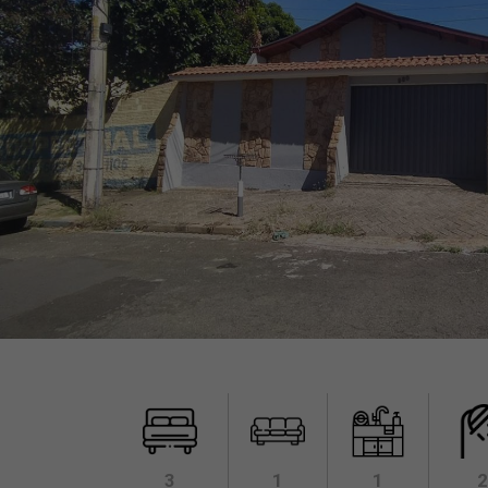
3
1
1
2