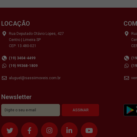
LOCAÇÃO
COM
Rua Deputado Otávio Lopes, 427
Rua
Centro | Limeira SP
Cen
CEP: 13.480-021
CEP
(19) 3404-4499
(1
(19) 99368-1809
(1
aluguel@sassiimoveis.com.br
ve
Newsletter