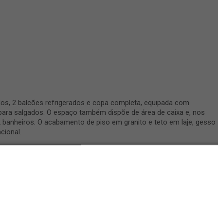
os, 2 balcões refrigerados e copa completa, equipada com
 para salgados. O espaço também dispõe de área de caixa e, nos
2 banheiros. O acabamento de piso em granito e teto em laje, gesso
cional.