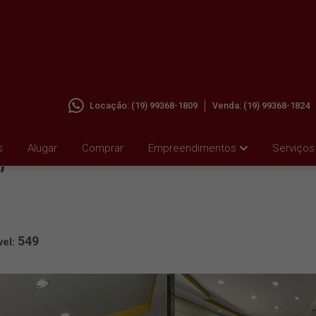
Locação:
(19) 99368-1809
Venda:
(19) 99368-1824
EM
s
Alugar
Comprar
Empreendimentos
Serviços
,
549
vel: