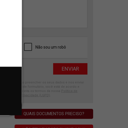
Ao preencher os seus dados e nos enviar
este formulário, você está de acordo e
aceita os termos da nossa
Política de
Privacidade (LGPD)
.
QUAIS DOCUMENTOS PRECISO?