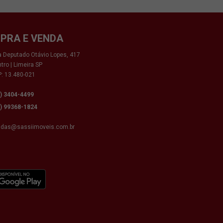
PRA E VENDA
 Deputado Otávio Lopes, 417
tro | Limeira SP
: 13.480-021
9) 3404-4499
9) 99368-1824
ndas@sassiimoveis.com.br