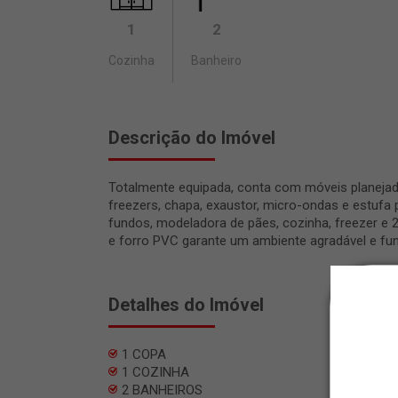
1
2
Cozinha
Banheiro
Descrição do Imóvel
Totalmente equipada, conta com móveis planejad
freezers, chapa, exaustor, micro-ondas e estufa
fundos, modeladora de pães, cozinha, freezer e 
e forro PVC garante um ambiente agradável e fun
Detalhes do Imóvel
1 COPA
1 COZINHA
2 BANHEIROS