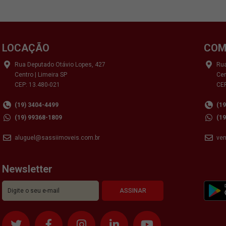
LOCAÇÃO
COM
Rua Deputado Otávio Lopes, 427
Rua
Centro | Limeira SP
Cen
CEP: 13.480-021
CEP
(19) 3404-4499
(1
(19) 99368-1809
(1
aluguel@sassiimoveis.com.br
ve
Newsletter