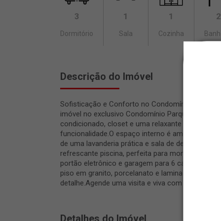
3
1
1
2
Dormitório
Sala
Cozinha
Banh
Descrição do Imóvel
Sofisticação e Conforto no Condomínio Parque Av
imóvel no exclusivo Condomínio Parque Avenida, 
condicionado, closet e uma relaxante banheira d
funcionalidade.O espaço interno é amplo, com sal
de uma lavanderia prática e sala de despejo. No
refrescante piscina, perfeita para momentos ine
portão eletrônico e garagem para 6 carros (2 co
piso em granito, porcelanato e laminado, com tet
detalhe.Agende uma visita e viva com segurança, 
Detalhes do Imóvel