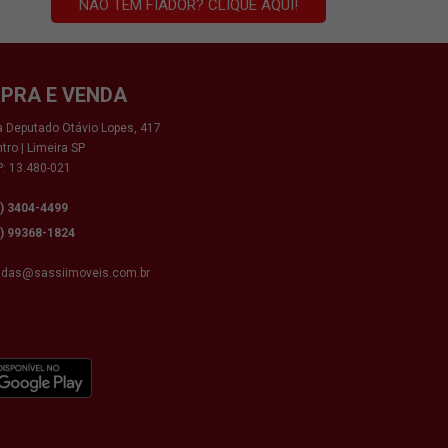
NÃO TEM FIADOR? CLIQUE AQUI!
PRA E VENDA
 Deputado Otávio Lopes, 417
tro | Limeira SP
: 13.480-021
9) 3404-4499
9) 99368-1824
ndas@sassiimoveis.com.br