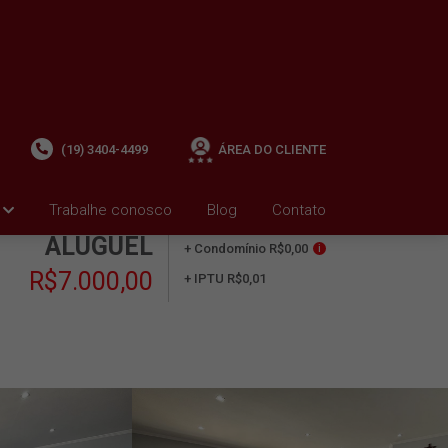
(19) 3404-4499
ÁREA DO CLIENTE
Trabalhe conosco
Blog
Contato
ALUGUEL
+ Condomínio R$0,00
i
R$7.000,00
+ IPTU R$0,01