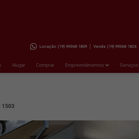
Locação:
(19) 99368-1809
Venda:
(19) 99368-1824
 PARA
s
Alugar
Comprar
Empreendimentos
Serviços
1503
: