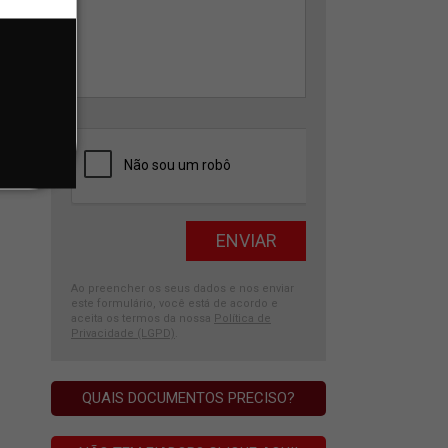
Ao preencher os seus dados e nos enviar
este formulário, você está de acordo e
aceita os termos da nossa
Política de
Privacidade (LGPD)
.
QUAIS DOCUMENTOS PRECISO?