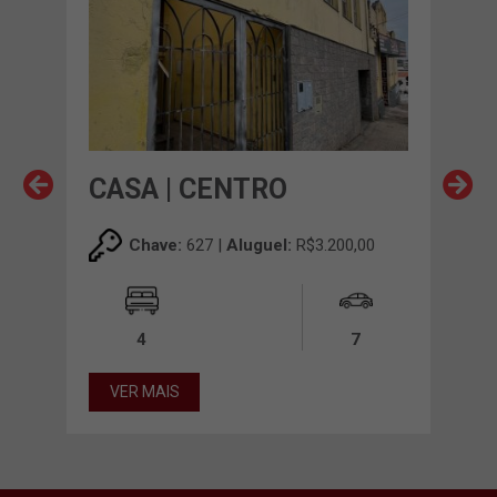
CASA | CENTRO
CA
00
Chave:
627 |
Aluguel:
R$3.200,00
4
7
VER MAIS
VE