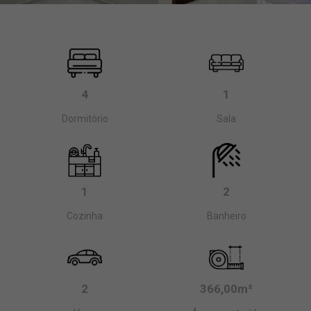
4
1
Dormitório
Sala
1
2
Cozinha
Banheiro
2
366,00m²