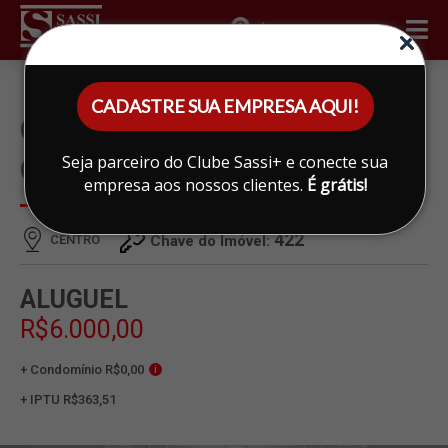
ÁREA DO CLIENTE
CADASTRE SUA EMPRESA AQUI!
CASA PARA ALUGAR EM
Seja parceiro do Clube Sassi+ e conecte sua
CENTRO, LIMEIRA
empresa aos nossos clientes.
É grátis!
422
CENTRO
Chave do Imóvel:
ALUGUEL
R$6.000,00
+ Condomínio R$0,00
i
+ IPTU R$363,51