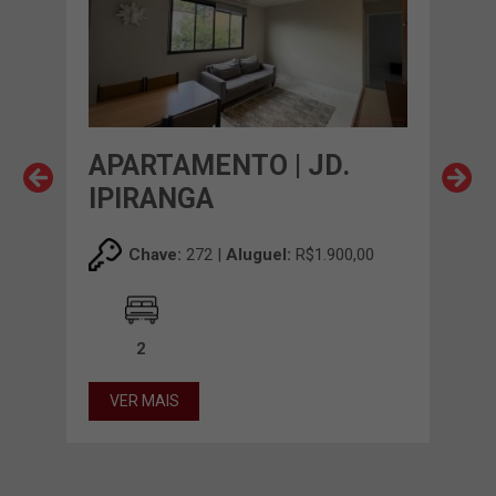
EM 
APARTAMENTO | JD.
AP
IPIRANGA
IP
,00
Chave:
272 |
Aluguel:
R$1.900,00
2
VER MAIS
VE