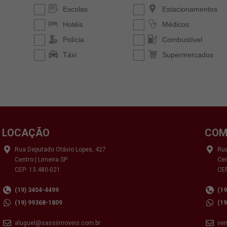
LOCAÇÃO
COM
Rua Deputado Otávio Lopes, 427
Rua
Centro | Limeira SP
Cen
CEP: 13.480-021
CEP
(19) 3404-4499
(1
(19) 99368-1809
(1
aluguel@sassiimoveis.com.br
ve