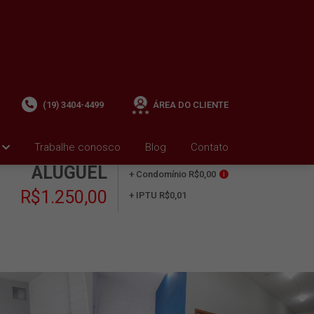
(19) 3404-4499
ÁREA DO CLIENTE
Trabalhe conosco
Blog
Contato
ALUGUEL
+ Condomínio R$0,00
i
R$1.250,00
+ IPTU R$0,01