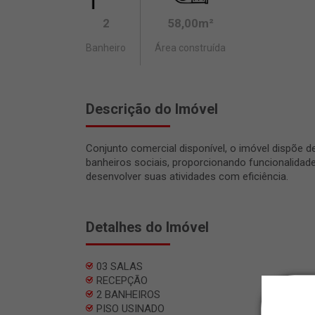
2
58,00m²
Banheiro
Área construída
Descrição do Imóvel
Conjunto comercial disponível, o imóvel dispõe d
banheiros sociais, proporcionando funcionalidad
desenvolver suas atividades com eficiência.
Detalhes do Imóvel
03 SALAS
RECEPÇÃO
2 BANHEIROS
PISO USINADO