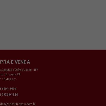
PRA E VENDA
 Deputado Otávio Lopes, 417
tro | Limeira SP
: 13.480-021
9) 3404-4499
9) 99368-1824
ndas@sassiimoveis.com.br