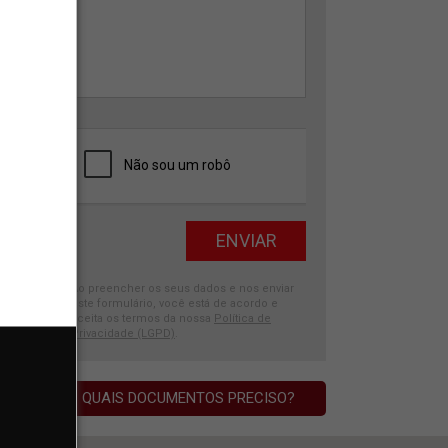
Ao preencher os seus dados e nos enviar
este formulário, você está de acordo e
aceita os termos da nossa
Política de
Privacidade (LGPD)
.
QUAIS DOCUMENTOS PRECISO?