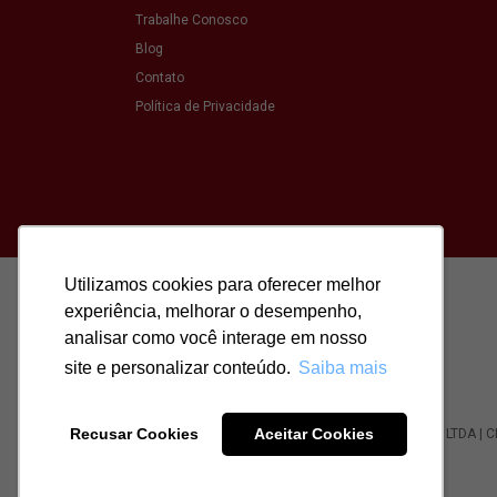
Trabalhe Conosco
Blog
Contato
Política de Privacidade
Utilizamos cookies para oferecer melhor
Utilizamos cookies para oferecer melhor
experiência, melhorar o desempenho,
experiência, melhorar o desempenho,
analisar como você interage em nosso
analisar como você interage em nosso
site e personalizar conteúdo.
site e personalizar conteúdo.
Saiba mais
Saiba mais
Recusar Cookies
Recusar Cookies
Aceitar Cookies
Aceitar Cookies
Todos os direitos reservados para: SASSI IMÓVEIS LTDA | 