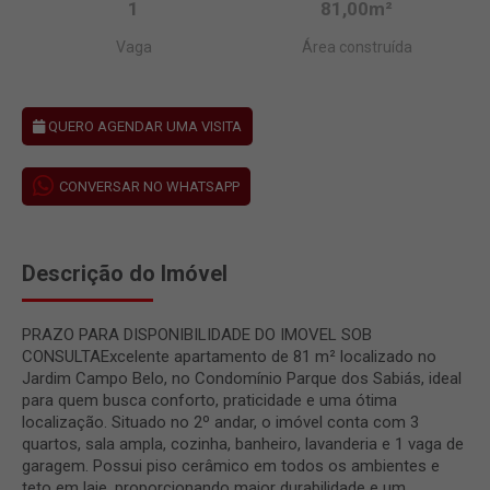
1
81,00m²
Vaga
Área construída
QUERO AGENDAR UMA VISITA
CONVERSAR NO WHATSAPP
Descrição do Imóvel
PRAZO PARA DISPONIBILIDADE DO IMOVEL SOB
CONSULTAExcelente apartamento de 81 m² localizado no
Jardim Campo Belo, no Condomínio Parque dos Sabiás, ideal
para quem busca conforto, praticidade e uma ótima
localização. Situado no 2º andar, o imóvel conta com 3
quartos, sala ampla, cozinha, banheiro, lavanderia e 1 vaga de
garagem. Possui piso cerâmico em todos os ambientes e
teto em laje, proporcionando maior durabilidade e um