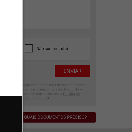
Ao preencher os seus dados e nos enviar
este formulário, você está de acordo e
aceita os termos da nossa
Política de
Privacidade (LGPD)
.
QUAIS DOCUMENTOS PRECISO?