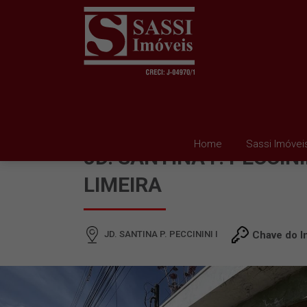
BARRACÃO PARA ALUG
Home
Sassi Imóvei
JD. SANTINA P. PECCININ
LIMEIRA
JD. SANTINA P. PECCININI I
Chave do I