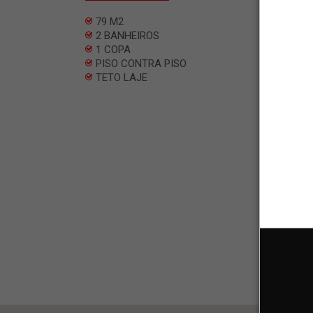
79 M2
2 BANHEIROS
1 COPA
PISO CONTRA PISO
TETO LAJE