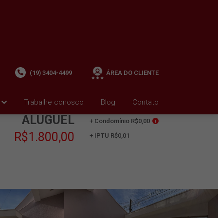
(19) 3404-4499
ÁREA DO CLIENTE
Trabalhe conosco
Blog
Contato
ALUGUEL
+ Condomínio R$0,00
i
R$1.800,00
+ IPTU R$0,01