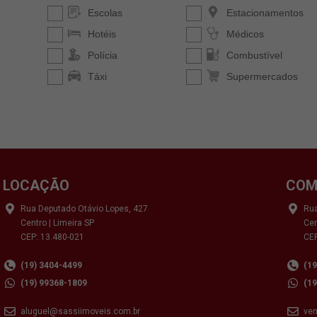
LOCAÇÃO
COM
Rua Deputado Otávio Lopes, 427
Rua
Centro | Limeira SP
Cen
CEP: 13.480-021
CEP
(19) 3404-4499
(1
(19) 99368-1809
(1
aluguel@sassiimoveis.com.br
ve