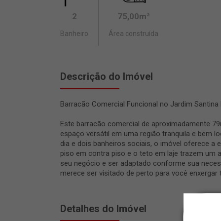
2
75,00m²
Banheiro
Área construída
Descrição do Imóvel
Barracão Comercial Funcional no Jardim Santina P.
Este barracão comercial de aproximadamente 79
espaço versátil em uma região tranquila e bem lo
dia e dois banheiros sociais, o imóvel oferece a es
piso em contra piso e o teto em laje trazem um 
seu negócio e ser adaptado conforme sua necess
merece ser visitado de perto para você enxergar 
Detalhes do Imóvel