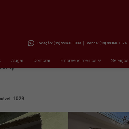
Locação:
(19) 99368-1809
Venda:
(19) 99368-1824
AR EM
s
Alugar
Comprar
Empreendimentos
Serviços
I I,
1029
móvel: