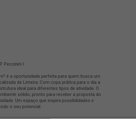
 Peccinini I
m² é a oportunidade perfeita para quem busca um
calizada de Limeira. Com copa prática para o dia a
trutura ideal para diferentes tipos de atividade. O
ambiente sólido, pronto para receber a proposta do
idade. Um espaço que inspira possibilidades e
todo o seu potencial.