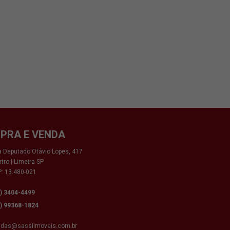
PRA E VENDA
 Deputado Otávio Lopes, 417
tro | Limeira SP
: 13.480-021
9) 3404-4499
9) 99368-1824
ndas@sassiimoveis.com.br