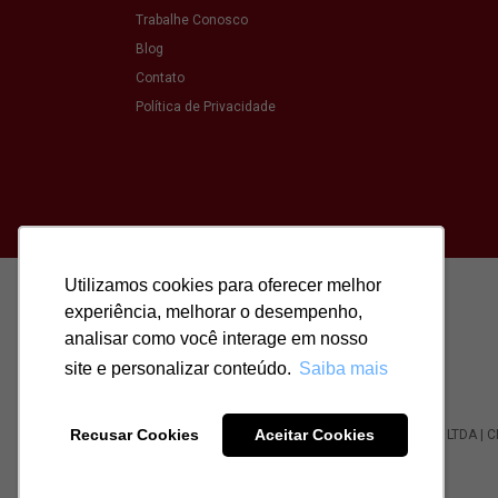
Trabalhe Conosco
Blog
Contato
Política de Privacidade
Utilizamos cookies para oferecer melhor
Utilizamos cookies para oferecer melhor
experiência, melhorar o desempenho,
experiência, melhorar o desempenho,
analisar como você interage em nosso
analisar como você interage em nosso
site e personalizar conteúdo.
site e personalizar conteúdo.
Saiba mais
Saiba mais
Recusar Cookies
Recusar Cookies
Aceitar Cookies
Aceitar Cookies
Todos os direitos reservados para: SASSI IMÓVEIS LTDA | 