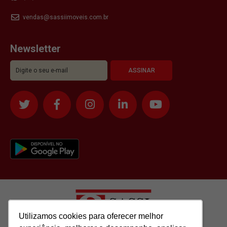
vendas@sassiimoveis.com.br
Newsletter
Utilizamos cookies para oferecer melhor
Utilizamos cookies para oferecer melhor