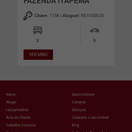
FAZENDA ITAPEMA
FA
00
Chave:
1138 |
Aluguel:
R$10.000,00
00m²
3
5
VER MAIS
VE
Home
Sassi Imóveis
Alugar
Comprar
Lançamentos
Serviços
Área do Cliente
Cadastre o seu Imóvel
Trabalhe Conosco
Blog