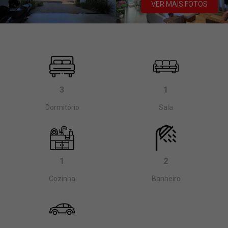
VER MAIS FOTOS
3
1
Dormitório
Sala
1
2
Cozinha
Banheiro