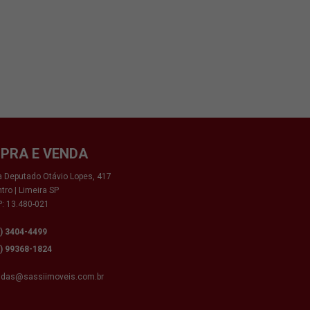
PRA E VENDA
 Deputado Otávio Lopes, 417
tro | Limeira SP
: 13.480-021
9) 3404-4499
9) 99368-1824
ndas@sassiimoveis.com.br