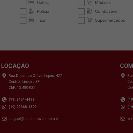
LOCAÇÃO
COM
Rua Deputado Otávio Lopes, 427
Rua
Centro | Limeira SP
Cen
CEP: 13.480-021
CEP
(19) 3404-4499
(1
(19) 99368-1809
(1
aluguel@sassiimoveis.com.br
ve