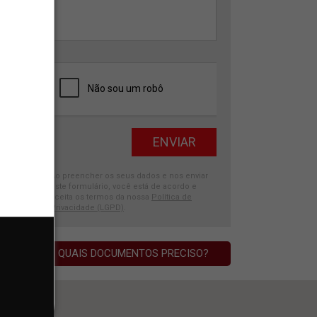
Ao preencher os seus dados e nos enviar
este formulário, você está de acordo e
aceita os termos da nossa
Política de
Privacidade (LGPD)
.
QUAIS DOCUMENTOS PRECISO?