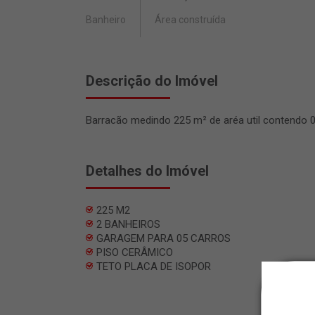
Banheiro
Área construída
Descrição do Imóvel
Barracão medindo 225 m² de aréa util contendo 0
Detalhes do Imóvel
225 M2
2 BANHEIROS
GARAGEM PARA 05 CARROS
PISO CERÂMICO
TETO PLACA DE ISOPOR