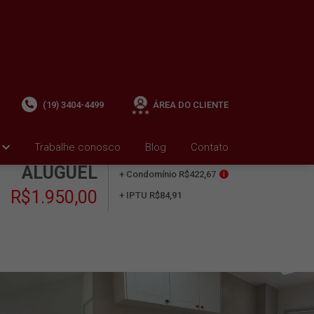
(19) 3404-4499
ÁREA DO CLIENTE
Trabalhe conosco
Blog
Contato
ALUGUEL
+ Condomínio R$422,67
i
R$1.950,00
+ IPTU R$84,91