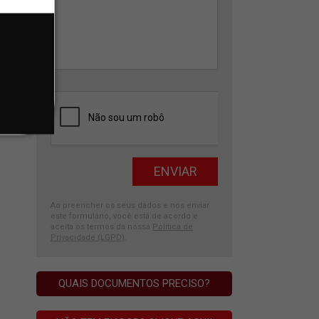
Ao preencher os seus dados e nos enviar
este formulário, você está de acordo e
aceita os termos da nossa
Política de
Privacidade (LGPD)
.
QUAIS DOCUMENTOS PRECISO?