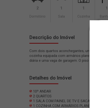
2
1
1
1
Dormitório
Sala
Cozinha
Banh
Descrição do Imóvel
Com dois quartos aconchegantes, uma sala espa
cozinha equipada com armários planejados e cookt
diária e uma vaga de garagem. O piso em porcelan
Detalhes do Imóvel
10º ANDAR
2 QUARTOS
1 SALA COM PAINEL DE TV E SACADA
1 COZINHA COM ARMÁRIOS PLANEJADOS E