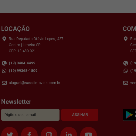
LOCAÇÃO
COM
Rua Deputado Otávio Lopes, 427
Rua
Centro | Limeira SP
Cen
CEP: 13.480-021
CEP
(19) 3404-4499
(1
(19) 99368-1809
(1
aluguel@sassiimoveis.com.br
ve
Newsletter