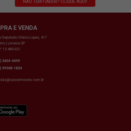
NÃO TEM FIADOR? CLIQUE AQUI!
PRA E VENDA
 Deputado Otávio Lopes, 417
tro | Limeira SP
: 13.480-021
9) 3404-4499
9) 99368-1824
ndas@sassiimoveis.com.br