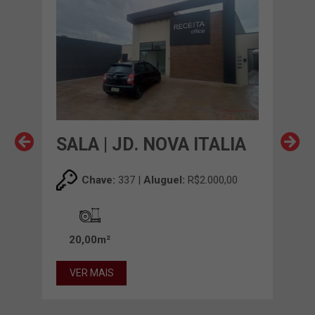
IA
SALA | JD. NOVA ITALIA
SAL
00
Chave:
337 |
Aluguel:
R$2.000,00
20,00m²
20
VER MAIS
VE