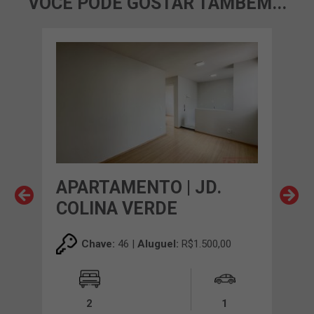
VOCÊ PODE GOSTAR TAMBÉM...
APARTAMENTO | JD.
AP
COLINA VERDE
CO
00
Chave:
46 |
Aluguel:
R$1.500,00
2
1