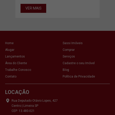
VER MAIS
VE
Home
Sassi Imóveis
Alugar
Comprar
Lançamentos
Serviços
Área do Cliente
Cadastre o seu Imóvel
Trabalhe Conosco
Blog
Contato
Política de Privacidade
LOCAÇÃO
Rua Deputado Otávio Lopes, 427
Centro | Limeira SP
CEP: 13.480-021