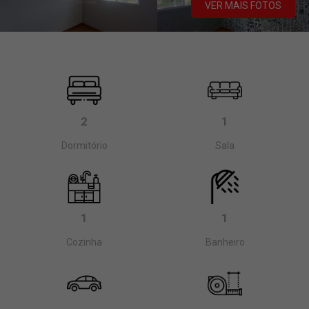
VER MAIS FOTOS
2
1
Dormitório
Sala
1
1
Cozinha
Banheiro