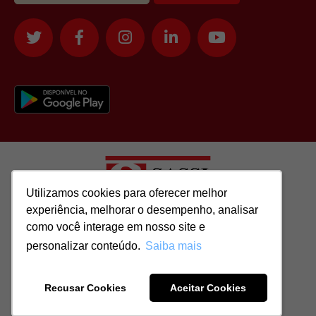
Utilizamos cookies para oferecer melhor
Utilizamos cookies para oferecer melhor
experiência, melhorar o desempenho, analisar
experiência, melhorar o desempenho, analisar
como você interage em nosso site e
como você interage em nosso site e
Todos os direitos reservados para: SASSI IMÓVEIS LTDA | CNPJ:
personalizar conteúdo.
personalizar conteúdo.
Saiba mais
Saiba mais
51.417.293/0001-48 | CRECI: J-04970/1
Recusar Cookies
Recusar Cookies
Aceitar Cookies
Aceitar Cookies