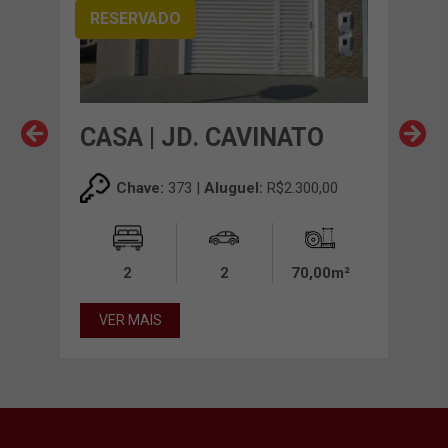
RESERVADO
CASA | JD. CAVINATO
CAS
00
Chave:
373 |
Aluguel:
R$2.300,00
2
2
70,00m²
VER MAIS
VE