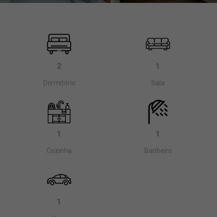
2
1
Dormitório
Sala
1
1
Cozinha
Banheiro
1