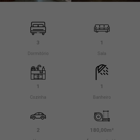
3
1
Dormitório
Sala
1
1
Cozinha
Banheiro
2
180,00m²