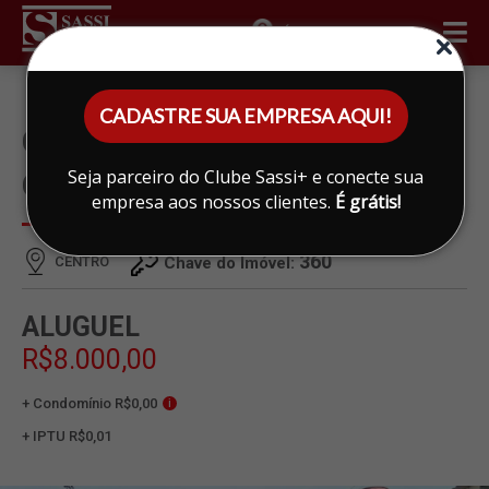
ÁREA DO CLIENTE
CADASTRE SUA EMPRESA AQUI!
CASA PARA ALUGAR EM
Seja parceiro do Clube Sassi+ e conecte sua
CENTRO, LIMEIRA
empresa aos nossos clientes.
É grátis!
360
CENTRO
Chave do Imóvel:
ALUGUEL
R$8.000,00
+ Condomínio R$0,00
i
+ IPTU R$0,01