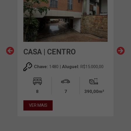
CASA | CENTRO
CA
00
Chave:
1480 |
Aluguel:
R$15.000,00
00m²
8
7
390,00m²
VER MAIS
VE