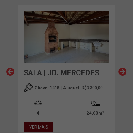
S
SALA | JD. MERCEDES
SA
,00
Chave:
1418 |
Aluguel:
R$3.300,00
0m²
4
24,00m²
12
VER MAIS
VE