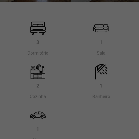
3
1
Dormitório
Sala
2
1
Cozinha
Banheiro
1