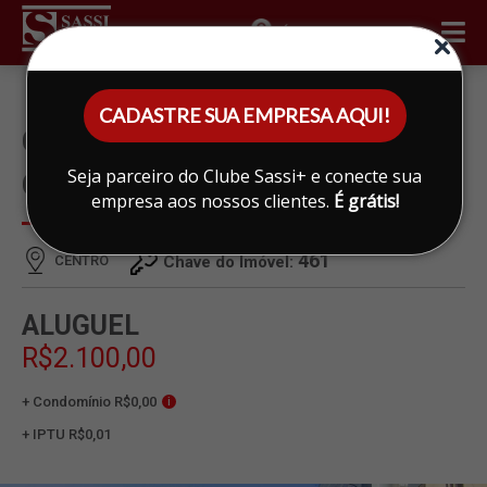
ÁREA DO CLIENTE
CADASTRE SUA EMPRESA AQUI!
CASA PARA ALUGAR EM
Seja parceiro do Clube Sassi+ e conecte sua
CENTRO, LIMEIRA
empresa aos nossos clientes.
É grátis!
461
CENTRO
Chave do Imóvel:
ALUGUEL
R$2.100,00
+ Condomínio R$0,00
i
+ IPTU R$0,01