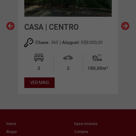
CASA | CENTRO
CA
,00
Chave:
360 |
Aluguel:
R$8.000,00
3
2
180,00m²
VER MAIS
VE
Home
Sassi Imóveis
Alugar
Comprar