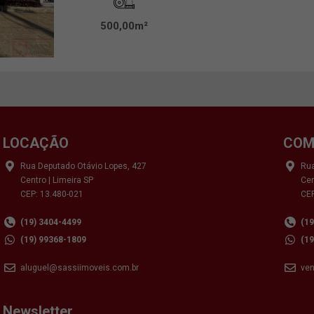
500,00m²
LOCAÇÃO
COM
Rua Deputado Otávio Lopes, 427
Rua
Centro | Limeira SP
Cen
CEP: 13.480-021
CEP
(19) 3404-4499
(1
(19) 99368-1809
(1
aluguel@sassiimoveis.com.br
ve
Newsletter