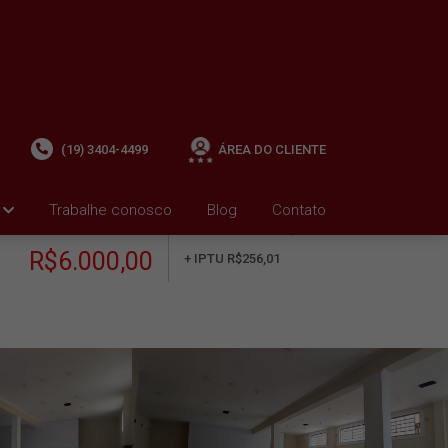
(19) 3404-4499
ÁREA DO CLIENTE
Trabalhe conosco
Blog
Contato
ALUGUEL
+ Condomínio R$0,00
i
R$6.000,00
+ IPTU R$256,01