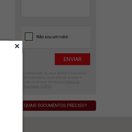
Ao preencher os seus dados e nos enviar
este formulário, você está de acordo e
aceita os termos da nossa
Política de
Privacidade (LGPD)
.
QUAIS DOCUMENTOS PRECISO?