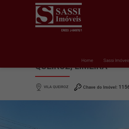
SALÃO PARA ALUGAR E
Home
Sassi Imóvei
QUEIROZ, LIMEIRA
115
VILA QUEIROZ
Chave do Imóvel: