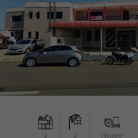
2
2
150,00m²