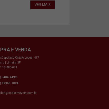
VER MAIS
PRA E VENDA
 Deputado Otávio Lopes, 417
tro | Limeira SP
: 13.480-021
9) 3404-4499
9) 99368-1824
ndas@sassiimoveis.com.br