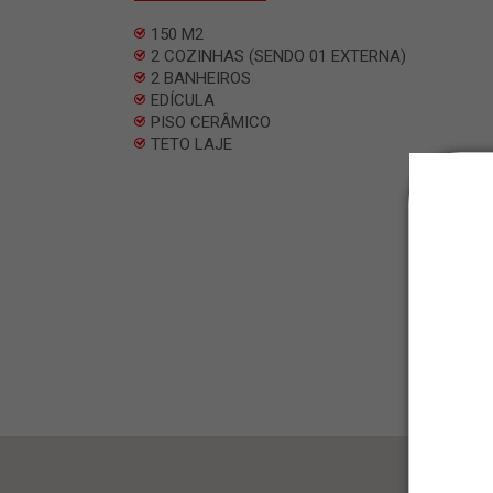
150 M2
2 COZINHAS (SENDO 01 EXTERNA)
2 BANHEIROS
EDÍCULA
PISO CERÂMICO
TETO LAJE