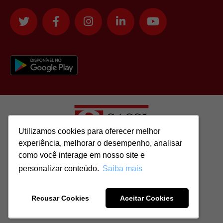
Utilizamos cookies para oferecer melhor
Utilizamos cookies para oferecer melhor
experiência, melhorar o desempenho, analisar
experiência, melhorar o desempenho, analisar
como você interage em nosso site e
como você interage em nosso site e
Todos os direitos reservados para: SASSI IMÓVEIS LTDA | CNPJ:
personalizar conteúdo.
personalizar conteúdo.
Saiba mais
Saiba mais
51.417.293/0001-48 | CRECI: J-04970/1
Recusar Cookies
Recusar Cookies
Aceitar Cookies
Aceitar Cookies