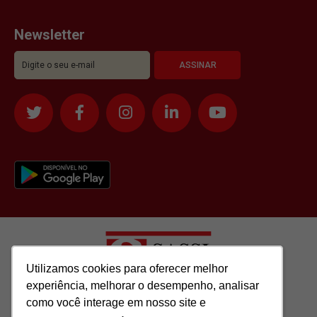
Newsletter
Utilizamos cookies para oferecer melhor
Utilizamos cookies para oferecer melhor
experiência, melhorar o desempenho, analisar
experiência, melhorar o desempenho, analisar
como você interage em nosso site e
como você interage em nosso site e
Todos os direitos reservados para: SASSI IMÓVEIS LTDA | CNPJ: