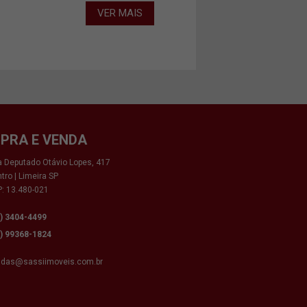
VER MAIS
PRA E VENDA
 Deputado Otávio Lopes, 417
tro | Limeira SP
: 13.480-021
9) 3404-4499
9) 99368-1824
ndas@sassiimoveis.com.br