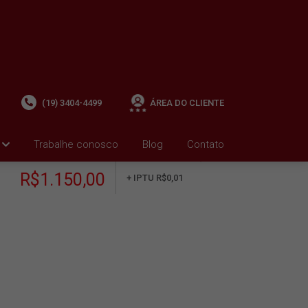
(19) 3404-4499
ÁREA DO CLIENTE
Trabalhe conosco
Blog
Contato
ALUGUEL
+ Condomínio R$0,00
i
R$1.150,00
+ IPTU R$0,01