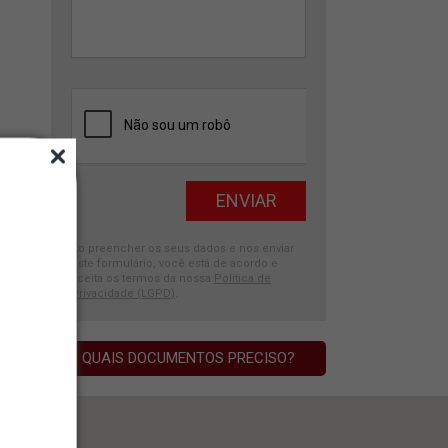
Ao preencher os seus dados e nos enviar
este formulário, você está de acordo e
aceita os termos da nossa
Política de
Privacidade (LGPD)
.
QUAIS DOCUMENTOS PRECISO?