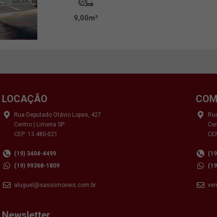
9,00m²
LOCAÇÃO
COM
Rua Deputado Otávio Lopes, 427
Rua
Centro | Limeira SP
Cen
CEP: 13.480-021
CEP
(19) 3404-4499
(1
(19) 99368-1809
(1
aluguel@sassiimoveis.com.br
ve
Newsletter