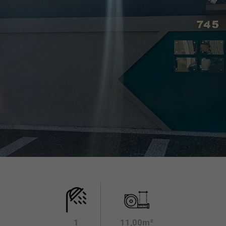
1
11,00m²