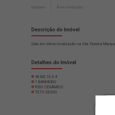
Banheiro
Área construída
Descrição do Imóvel
Sala em ótima localização na Vila Teixeira Mar
Detalhes do Imóvel
40 M2 10 X 4
1 BANHEIRO
PISO CERÂMICO
TETO GESSO