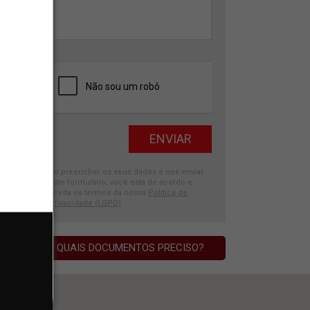
Ao preencher os seus dados e nos enviar
este formulário, você está de acordo e
aceita os termos da nossa
Política de
Privacidade (LGPD)
.
QUAIS DOCUMENTOS PRECISO?