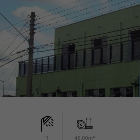
1
40,00m²