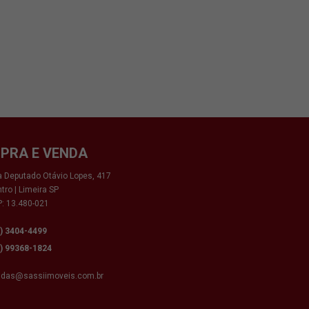
PRA E VENDA
 Deputado Otávio Lopes, 417
tro | Limeira SP
: 13.480-021
9) 3404-4499
9) 99368-1824
ndas@sassiimoveis.com.br