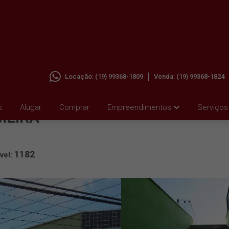
Locação:
(19) 99368-1809
Venda:
(19) 99368-1824
 VILA
s
Alugar
Comprar
Empreendimentos
Serviços
MEIRA
1182
vel: