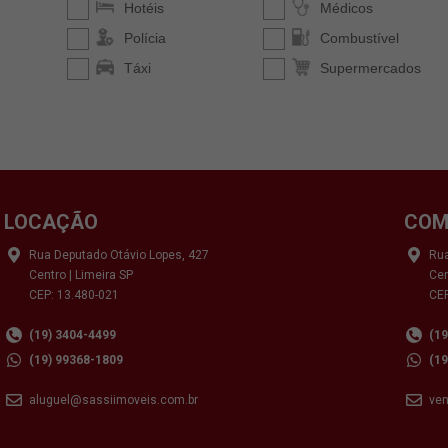
LOCAÇÃO
COM
Rua Deputado Otávio Lopes, 427
Rua
Centro | Limeira SP
Cen
CEP: 13.480-021
CEP
(19) 3404-4499
(1
(19) 99368-1809
(1
aluguel@sassiimoveis.com.br
ve