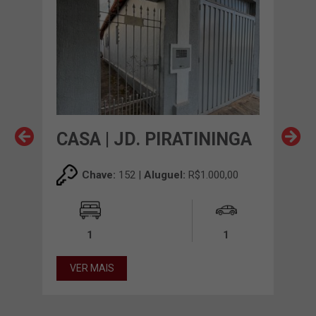
EM 
NGA
CASA | JD. PIRATININGA
CAS
,00
Chave:
152 |
Aluguel:
R$1.000,00
1
1
VER MAIS
VE