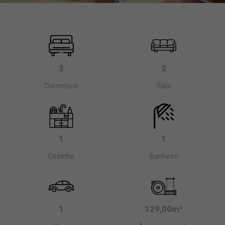
3
2
Dormitório
Sala
1
1
Cozinha
Banheiro
1
129,00m²