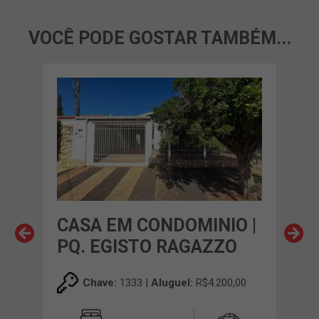
VOCÊ PODE GOSTAR TAMBÉM...
O |
CASA EM CONDOMINIO |
CA
O
PQ. EGISTO RAGAZZO
PQ
00
Chave:
1333 |
Aluguel:
R$4.200,00