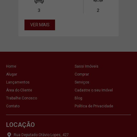
00m²
3
2
VER MAIS
VE
Home
Sassi Imóveis
Alugar
Comprar
Lançamentos
Serviços
Área do Cliente
Cadastre o seu Imóvel
Trabalhe Conosco
Blog
Contato
Política de Privacidade
LOCAÇÃO
Rua Deputado Otávio Lopes, 427