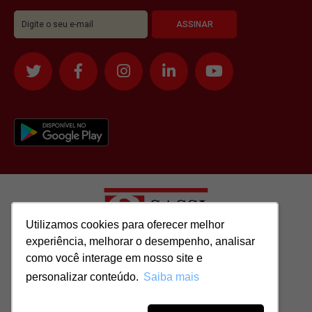
Utilizamos cookies para oferecer melhor
Utilizamos cookies para oferecer melhor
experiência, melhorar o desempenho, analisar
experiência, melhorar o desempenho, analisar
como você interage em nosso site e
como você interage em nosso site e
Todos os direitos reservados para: SASSI IMÓVEIS LTDA | CNPJ:
personalizar conteúdo.
personalizar conteúdo.
Saiba mais
Saiba mais
51.417.293/0001-48 | CRECI: J-04970/1