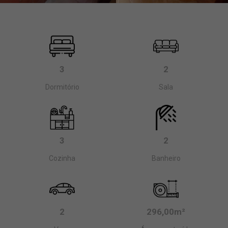
3
2
Dormitório
Sala
3
2
Cozinha
Banheiro
2
296,00m²