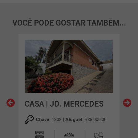
VOCÊ PODE GOSTAR TAMBÉM...
S
CASA | JD. MERCEDES
CA
,00
Chave:
1308 |
Aluguel:
R$8.000,00