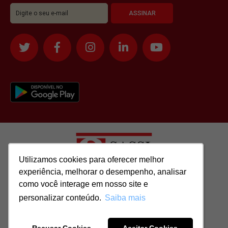
Utilizamos cookies para oferecer melhor
Utilizamos cookies para oferecer melhor
experiência, melhorar o desempenho, analisar
experiência, melhorar o desempenho, analisar
como você interage em nosso site e
como você interage em nosso site e
Todos os direitos reservados para: SASSI IMÓVEIS LTDA | CNPJ:
personalizar conteúdo.
personalizar conteúdo.
Saiba mais
Saiba mais
51.417.293/0001-48 | CRECI: J-04970/1