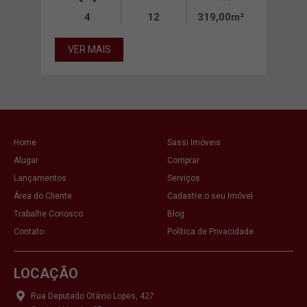
00m²
4
12
319,00m²
VER MAIS
VE
Home
Sassi Imóveis
Alugar
Comprar
Lançamentos
Serviços
Área do Cliente
Cadastre o seu Imóvel
Trabalhe Conosco
Blog
Contato
Política de Privacidade
LOCAÇÃO
Rua Deputado Otávio Lopes, 427