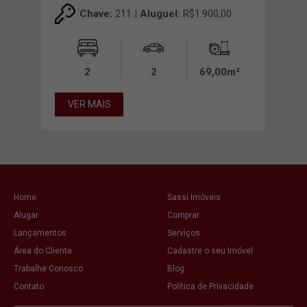
00
Chave:
211 |
Aluguel:
R$1.900,00
0m²
2
2
69,00m²
VER MAIS
VE
Home
Sassi Imóveis
Alugar
Comprar
Lançamentos
Serviços
Área do Cliente
Cadastre o seu Imóvel
Trabalhe Conosco
Blog
Contato
Política de Privacidade