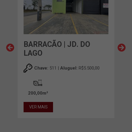
BARRACÃO | JD. DO
BAR
LAGO
LA
00
Chave:
511 |
Aluguel:
R$5.500,00
200,00m²
64
VER MAIS
VE