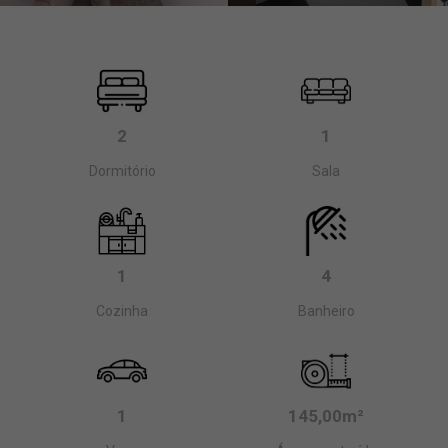
2
1
Dormitório
Sala
1
4
Cozinha
Banheiro
1
145,00m²