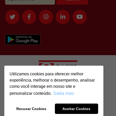
Utilizamos cookies para oferecer melhor
Utilizamos cookies para oferecer melhor
experiência, melhorar o desempenho, analisar
experiência, melhorar o desempenho, analisar
como você interage em nosso site e
como você interage em nosso site e
Todos os direitos reservados para: SASSI IMÓVEIS LTDA | CNPJ:
personalizar conteúdo.
personalizar conteúdo.
Saiba mais
Saiba mais
51.417.293/0001-48 | CRECI: J-04970/1
Recusar Cookies
Recusar Cookies
Aceitar Cookies
Aceitar Cookies