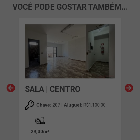
VOCÊ PODE GOSTAR TAMBÉM...
SALA | CENTRO
SA
,00
Chave:
207 |
Aluguel:
R$1.100,00
0m²
29,00m²
12