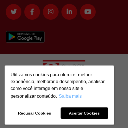
Utilizamos cookies para oferecer melhor
Utilizamos cookies para oferecer melhor
experiência, melhorar o desempenho, analisar
experiência, melhorar o desempenho, analisar
como você interage em nosso site e
como você interage em nosso site e
Todos os direitos reservados para: SASSI IMÓVEIS LTDA | CNPJ:
personalizar conteúdo.
personalizar conteúdo.
Saiba mais
Saiba mais
51.417.293/0001-48 | CRECI: J-04970/1
Recusar Cookies
Recusar Cookies
Aceitar Cookies
Aceitar Cookies