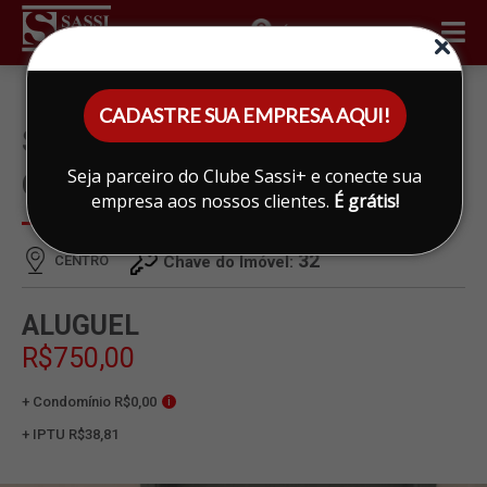
ÁREA DO CLIENTE
CADASTRE SUA EMPRESA AQUI!
SALA PARA ALUGAR EM
Seja parceiro do Clube Sassi+ e conecte sua
CENTRO, LIMEIRA
empresa aos nossos clientes.
É grátis!
32
CENTRO
Chave do Imóvel:
ALUGUEL
R$750,00
+ Condomínio R$0,00
i
+ IPTU R$38,81