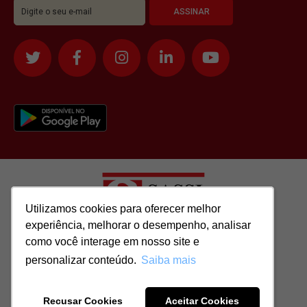
Utilizamos cookies para oferecer melhor
Utilizamos cookies para oferecer melhor
experiência, melhorar o desempenho, analisar
experiência, melhorar o desempenho, analisar
como você interage em nosso site e
como você interage em nosso site e
Todos os direitos reservados para: SASSI IMÓVEIS LTDA | CNPJ:
personalizar conteúdo.
personalizar conteúdo.
Saiba mais
Saiba mais
51.417.293/0001-48 | CRECI: J-04970/1
Recusar Cookies
Recusar Cookies
Aceitar Cookies
Aceitar Cookies