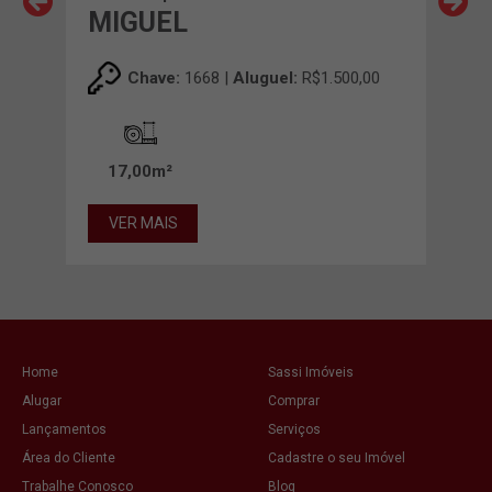
MIGUEL
MI
,00
Chave:
1668 |
Aluguel:
R$1.500,00
17,00m²
22
VER MAIS
VE
Home
Sassi Imóveis
Alugar
Comprar
Lançamentos
Serviços
Área do Cliente
Cadastre o seu Imóvel
Trabalhe Conosco
Blog