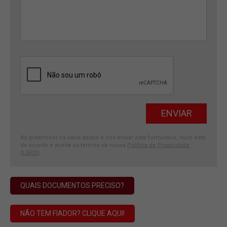
Ao preencher os seus dados e nos enviar este formulário, você está
de acordo e aceita os termos da nossa
Política de Privacidade
(LGPD)
.
QUAIS DOCUMENTOS PRECISO?
NÃO TEM FIADOR? CLIQUE AQUI!