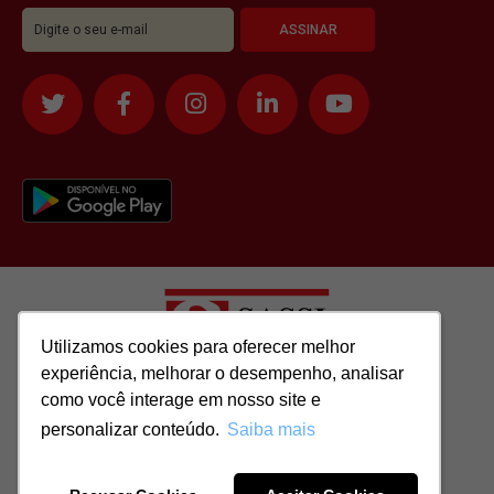
Utilizamos cookies para oferecer melhor
Utilizamos cookies para oferecer melhor
experiência, melhorar o desempenho, analisar
experiência, melhorar o desempenho, analisar
como você interage em nosso site e
como você interage em nosso site e
Todos os direitos reservados para: SASSI IMÓVEIS LTDA | CNPJ:
personalizar conteúdo.
personalizar conteúdo.
Saiba mais
Saiba mais
51.417.293/0001-48 | CRECI: J-04970/1