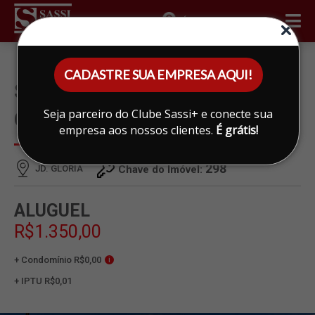
ÁREA DO CLIENTE
CADASTRE SUA EMPRESA AQUI!
SALÃO PARA ALUGAR EM JD.
Seja parceiro do Clube Sassi+ e conecte sua
GLORIA, LIMEIRA
empresa aos nossos clientes.
É grátis!
298
JD. GLORIA
Chave do Imóvel:
ALUGUEL
R$1.350,00
+ Condomínio R$0,00
i
+ IPTU R$0,01