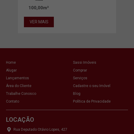
100,00m²
VER MAIS
VE
Home
Sassi Imóveis
Alugar
Comprar
Lançamentos
Serviços
Área do Cliente
Cadastre o seu Imóvel
Trabalhe Conosco
Blog
Contato
Política de Privacidade
LOCAÇÃO
Rua Deputado Otávio Lopes, 427