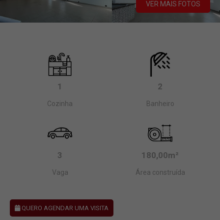
VER MAIS FOTOS
1
2
Cozinha
Banheiro
3
180,00m²
Vaga
Área construída
QUERO AGENDAR UMA VISITA