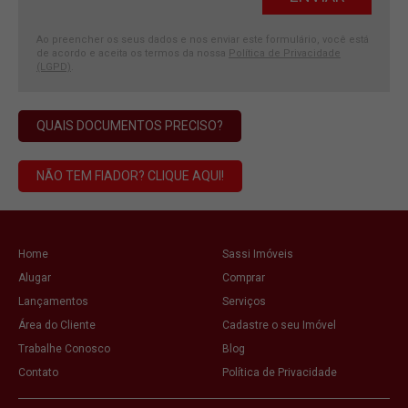
Ao preencher os seus dados e nos enviar este formulário, você está
de acordo e aceita os termos da nossa
Política de Privacidade
(LGPD)
.
QUAIS DOCUMENTOS PRECISO?
NÃO TEM FIADOR? CLIQUE AQUI!
Home
Sassi Imóveis
Alugar
Comprar
Lançamentos
Serviços
Área do Cliente
Cadastre o seu Imóvel
Trabalhe Conosco
Blog
Contato
Política de Privacidade