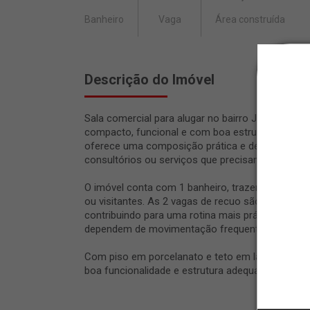
Banheiro
Vaga
Área construída
Descrição do Imóvel
Sala comercial para alugar no bairro Jd. São Pau
compacto, funcional e com boa estrutura para at
oferece uma composição prática e de fácil adapt
consultórios ou serviços que precisam de um am
O imóvel conta com 1 banheiro, trazendo comodid
ou visitantes. As 2 vagas de recuo são um diferen
contribuindo para uma rotina mais prática, espe
dependem de movimentação frequente.
Com piso em porcelanato e teto em laje, esta sal
boa funcionalidade e estrutura adequada para lo