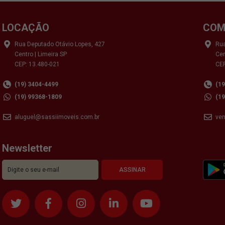
LOCAÇÃO
COM
Rua Deputado Otávio Lopes, 427
Rua
Centro | Limeira SP
Cen
CEP: 13.480-021
CEP
(19) 3404-4499
(1
(19) 99368-1809
(1
aluguel@sassiimoveis.com.br
ve
Newsletter