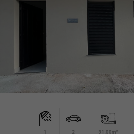
1
2
31,00m²