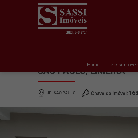
SALA PARA ALUGAR EM
Home
Sassi Imóvei
SAO PAULO, LIMEIRA
16
JD. SAO PAULO
Chave do Imóvel: