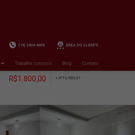
(19) 3404-4499
ÁREA DO CLIENTE
Trabalhe conosco
Blog
Contato
ALUGUEL
+ Condomínio R$0,00
i
R$1.800,00
+ IPTU R$0,01