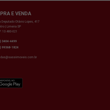
PRA E VENDA
 Deputado Otávio Lopes, 417
tro | Limeira SP
: 13.480-021
9) 3404-4499
9) 99368-1824
ndas@sassiimoveis.com.br