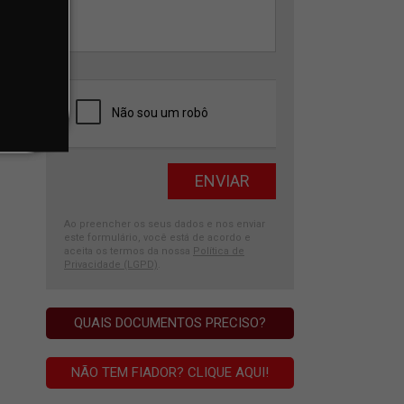
Ao preencher os seus dados e nos enviar
este formulário, você está de acordo e
aceita os termos da nossa
Política de
Privacidade (LGPD)
.
QUAIS DOCUMENTOS PRECISO?
NÃO TEM FIADOR? CLIQUE AQUI!