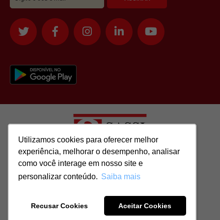
Utilizamos cookies para oferecer melhor
Utilizamos cookies para oferecer melhor
experiência, melhorar o desempenho, analisar
experiência, melhorar o desempenho, analisar
como você interage em nosso site e
como você interage em nosso site e
Todos os direitos reservados para: SASSI IMÓVEIS LTDA | CNPJ:
personalizar conteúdo.
personalizar conteúdo.
Saiba mais
Saiba mais
51.417.293/0001-48 | CRECI: J-04970/1
Recusar Cookies
Recusar Cookies
Aceitar Cookies
Aceitar Cookies