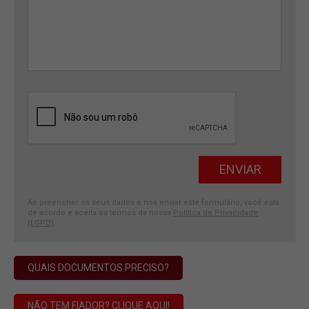
Ao preencher os seus dados e nos enviar este formulário, você está
de acordo e aceita os termos da nossa
Política de Privacidade
(LGPD)
.
QUAIS DOCUMENTOS PRECISO?
NÃO TEM FIADOR? CLIQUE AQUI!