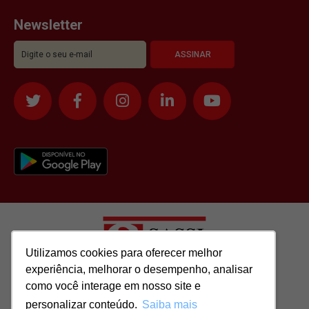
Newsletter
Utilizamos cookies para oferecer melhor
Utilizamos cookies para oferecer melhor
experiência, melhorar o desempenho, analisar
experiência, melhorar o desempenho, analisar
como você interage em nosso site e
como você interage em nosso site e
Todos os direitos reservados para: SASSI IMÓVEIS LTDA | CNPJ:
personalizar conteúdo.
personalizar conteúdo.
Saiba mais
Saiba mais