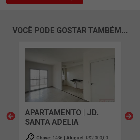
VOCÊ PODE GOSTAR TAMBÉM...
APARTAMENTO | JD.
AP
SANTA ADELIA
SA
00
Chave:
1436 |
Aluguel:
R$2.000,00