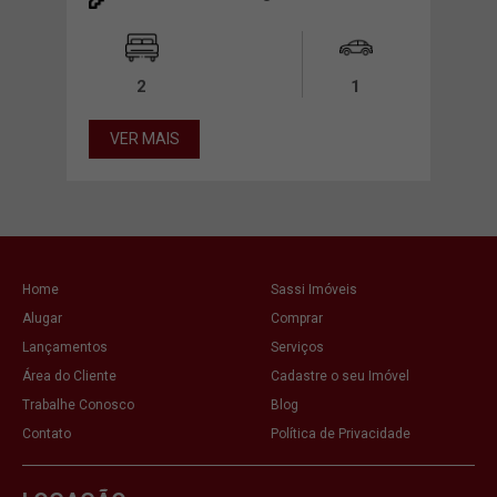
2
1
VER MAIS
VE
Home
Sassi Imóveis
Alugar
Comprar
Lançamentos
Serviços
Área do Cliente
Cadastre o seu Imóvel
Trabalhe Conosco
Blog
Contato
Política de Privacidade