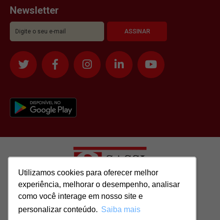
Newsletter
Utilizamos cookies para oferecer melhor
Utilizamos cookies para oferecer melhor
experiência, melhorar o desempenho, analisar
experiência, melhorar o desempenho, analisar
como você interage em nosso site e
como você interage em nosso site e
Todos os direitos reservados para: SASSI IMÓVEIS LTDA | CNPJ:
personalizar conteúdo.
personalizar conteúdo.
Saiba mais
Saiba mais
51.417.293/0001-48 | CRECI: J-04970/1