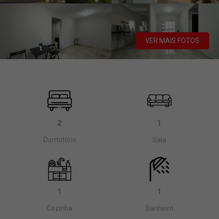
VER MAIS FOTOS
2
1
Dormitório
Sala
1
1
Cozinha
Banheiro