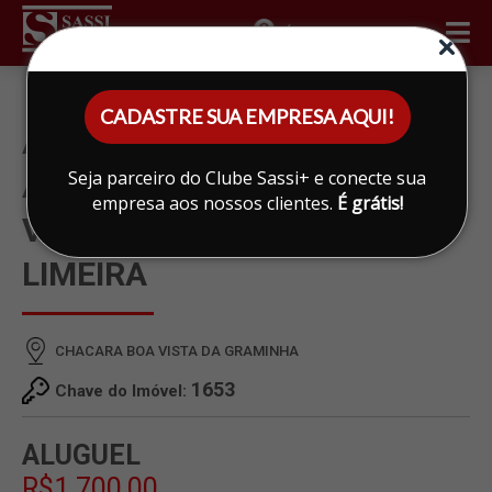
ÁREA DO CLIENTE
CADASTRE SUA EMPRESA AQUI!
APARTAMENTO PARA
Seja parceiro do Clube Sassi+ e conecte sua
ALUGAR EM CHACARA BOA
empresa aos nossos clientes.
É grátis!
VISTA DA GRAMINHA,
LIMEIRA
CHACARA BOA VISTA DA GRAMINHA
1653
Chave do Imóvel:
ALUGUEL
R$1.700,00