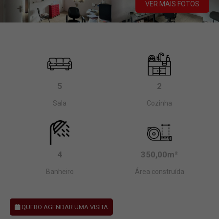
VER MAIS FOTOS
5
2
Sala
Cozinha
4
350,00m²
Banheiro
Área construída
QUERO AGENDAR UMA VISITA