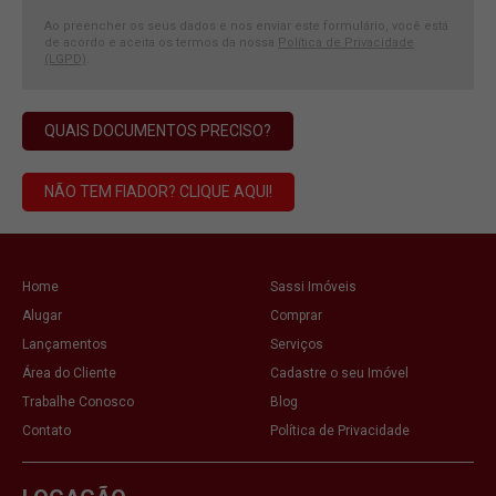
Ao preencher os seus dados e nos enviar este formulário, você está
de acordo e aceita os termos da nossa
Política de Privacidade
(LGPD)
.
QUAIS DOCUMENTOS PRECISO?
NÃO TEM FIADOR? CLIQUE AQUI!
Home
Sassi Imóveis
Alugar
Comprar
Lançamentos
Serviços
Área do Cliente
Cadastre o seu Imóvel
Trabalhe Conosco
Blog
Contato
Política de Privacidade