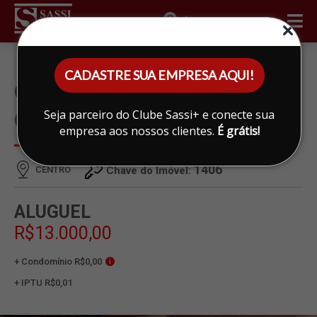
ÁREA DO CLIENTE
CADASTRE SUA EMPRESA AQUI!
GALPÃO PARA ALUGAR EM
Seja parceiro do Clube Sassi+ e conecte sua
CENTRO, LIMEIRA
empresa aos nossos clientes.
É grátis!
1406
CENTRO
Chave do Imóvel:
ALUGUEL
R$13.000,00
+ Condomínio R$0,00
i
+ IPTU R$0,01