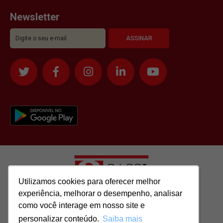
Newsletter
Utilizamos cookies para oferecer melhor
Utilizamos cookies para oferecer melhor
experiência, melhorar o desempenho, analisar
experiência, melhorar o desempenho, analisar
como você interage em nosso site e
como você interage em nosso site e
Todos os direitos reservados para: SASSI IMÓVEIS LTDA | CNPJ:
personalizar conteúdo.
personalizar conteúdo.
Saiba mais
Saiba mais
51.417.293/0001-48 | CRECI: J-04970/1